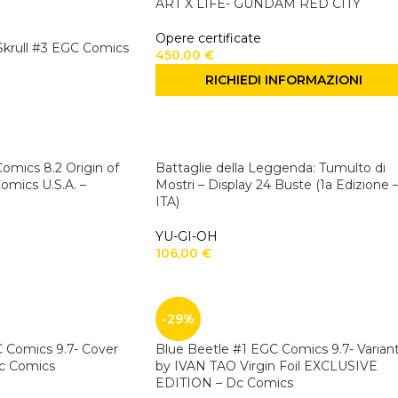
ART X LIFE- GUNDAM RED CITY
Opere certificate
 Skrull #3 EGC Comics
450,00
€
RICHIEDI INFORMAZIONI
mics 8.2 Origin of
Battaglie della Leggenda: Tumulto di
mics U.S.A. –
Mostri – Display 24 Buste (1a Edizione 
ITA)
YU-GI-OH
106,00
€
-29%
 Comics 9.7- Cover
Blue Beetle #1 EGC Comics 9.7- Varian
Dc Comics
by IVAN TAO Virgin Foil EXCLUSIVE
EDITION – Dc Comics