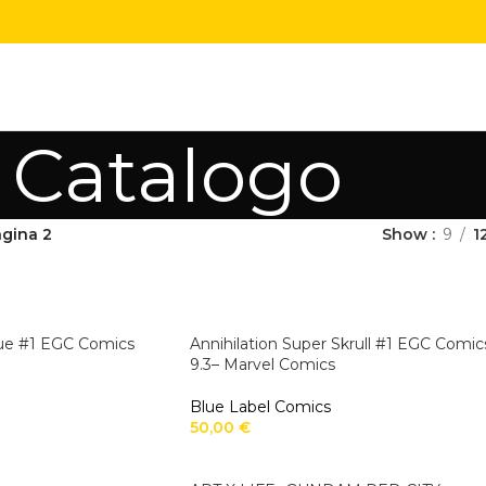
Catalogo
gina 2
Show
9
1
gue #1 EGC Comics
Annihilation Super Skrull #1 EGC Comic
9.3– Marvel Comics
Blue Label Comics
50,00
€