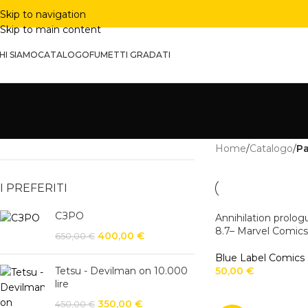
Skip to navigation
Skip to main content
HI SIAMO
CATALOGO
FUMETTI GRADATI
Home
/
Catalogo
/
Pa
I PREFERITI
СЗРО
Annihilation prolo
8.7– Marvel Comics
400,00
€
650,00
€
Blue Label Comics
Tetsu - Devilman on 10.000
50,00
€
lire
350,00
€
450,00
€