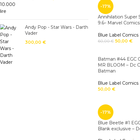
-17%
Annihilation Super
9.6– Marvel Comics
Andy Pop - Star Wars - Darth
Vader
Blue Label Comics
50,00
€
60,00
€
300,00
€
Batman #44 EGC Co
MR BLOOM – Dc Co
Batman
Blue Label Comics
50,00
€
-17%
Blue Beetle #1 EGC
Blank exclusive – 