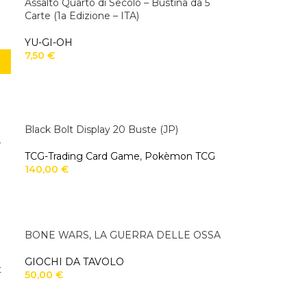
Assalto Quarto di Secolo – Bustina da 5
Carte (1a Edizione – ITA)
YU-GI-OH
7,50
€
Black Bolt Display 20 Buste (JP)
–
TCG-Trading Card Game
,
Pokèmon TCG
140,00
€
BONE WARS, LA GUERRA DELLE OSSA
GIOCHI DA TAVOLO
t
50,00
€