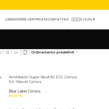
CARDS
OPERE CERTIFICATE
CONTATTACI
0
/
0,00
€
2
18
24
s
Annihilation Super Skrull #2 EGC Comics
9.2– Marvel Comics
Blue Label Comics
50,00
€