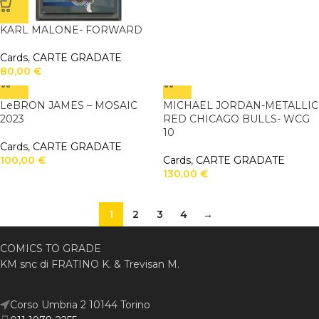
KARL MALONE- FORWARD
Cards
,
CARTE GRADATE
80,00
€
LeBRON JAMES – MOSAIC
MICHAEL JORDAN-METALLIC
2023
RED CHICAGO BULLS- WCG
10
Cards
,
CARTE GRADATE
100,00
€
Cards
,
CARTE GRADATE
130,00
€
1
2
3
4
→
COMICS TO GRADE
KM snc di FRATINO K. & Trevisan M.
Corso Umbria 2 10144 Torino