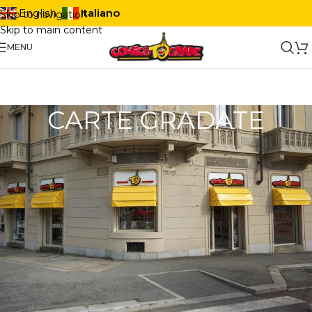
Italiano
English
Skip to navigation
Skip to main content
MENU
CARTE GRADATE
Le carte gradate sono esemplari di carte collezionabili che sono
state valutate da enti professionali (come PSA, Beckett, Graad o
Aigrading) per determinarne autenticità, qualità e stato di
conservazione. Ogni carta viene sigillata in un case trasparente
e riceve un punteggio da 1 a 10, dove 10 indica condizioni
perfette.
Perché sono così ricercate?
Garanzia di autenticità: la gradazione certifica che la carta è
originale.