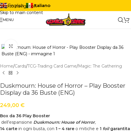
Italiano
English
Skip to navigation
Skip to main content
MENU
Click to enlarge
Home
/
Cards
/
TCG-Trading Card Game
/
Magic: The Gathering
Duskmourn: House of Horror – Play Booster
Display da 36 Buste (ENG)
249,00
€
Box da 36 Play Booster
dell’espansione
Duskmourn: House of Horror
,
14 carte
in ogni busta, con
1 – 4 rare
o mitiche e
1
foil
garantita