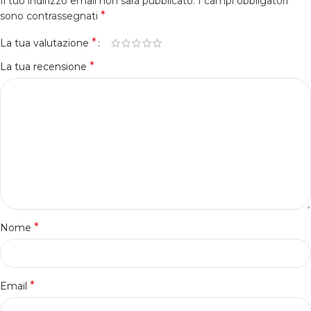
Il tuo indirizzo email non sarà pubblicato.
I campi obbligatori
*
sono contrassegnati
*
La tua valutazione
*
La tua recensione
*
Nome
*
Email