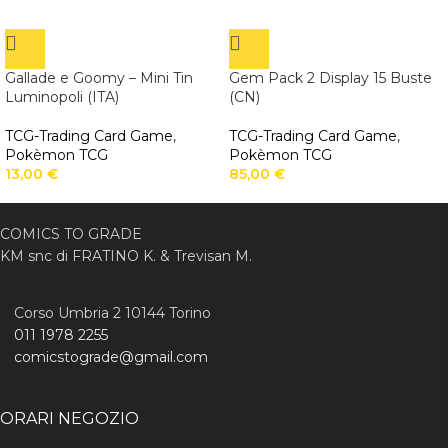
Gallade e Goomy – Mini Tin
Gem Pack 2 Display 15 Buste
Luminopoli (ITA)
(CN)
TCG-Trading Card Game
,
TCG-Trading Card Game
,
Pokèmon TCG
Pokèmon TCG
13,00
€
85,00
€
COMICS TO GRADE
KM snc di FRATINO K. & Trevisan M.
Corso Umbria 2 10144 Torino
011 1978 2255
comicstograde@gmail.com
ORARI NEGOZIO