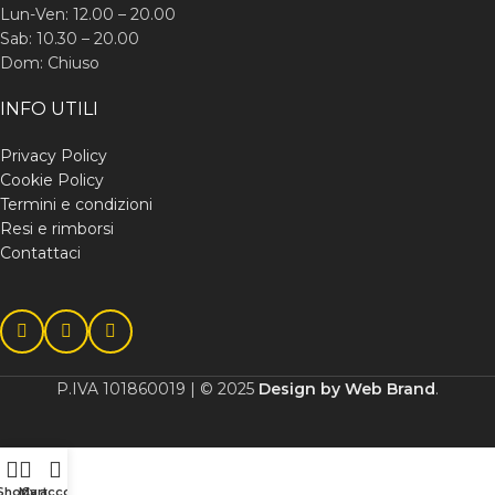
Lun-Ven: 12.00 – 20.00
Sab: 10.30 – 20.00
Dom: Chiuso
INFO UTILI
Privacy Policy
Cookie Policy
Termini e condizioni
Resi e rimborsi
Contattaci
P.IVA 101860019 | © 2025
Design by Web Brand
.
Shop
My account
Cart