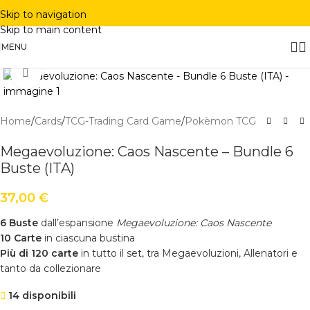
Skip to navigation
Skip to main content
MENU
Click to enlarge
Home
/
Cards
/
TCG-Trading Card Game
/
Pokèmon TCG
Megaevoluzione: Caos Nascente – Bundle 6
Buste (ITA)
37,00
€
6 Buste
dall’espansione
Megaevoluzione: Caos Nascente
10 Carte
in ciascuna bustina
Più di 120 carte
in tutto il set, tra Megaevoluzioni, Allenatori e
tanto da collezionare
14 disponibili