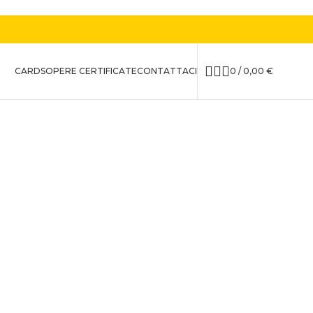
CARDS
OPERE CERTIFICATE
CONTATTACI
0
/
0,00
€