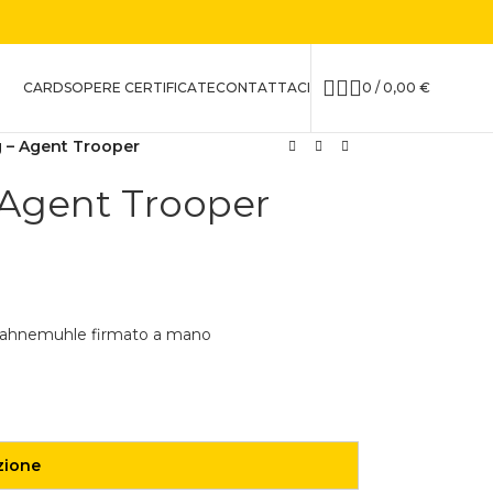
CARDS
OPERE CERTIFICATE
CONTATTACI
0
/
0,00
€
g – Agent Trooper
 Agent Trooper
a Hahnemuhle firmato a mano
zione