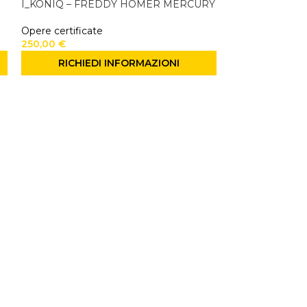
I_KONIQ – FREDDY HOMER MERCURY
Opere certificate
250,00
€
RICHIEDI INFORMAZIONI
MOTIK ONE- R
Opere certificat
400,00
€