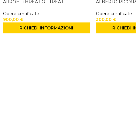
AIIROH- THREAT OF TREAT
ALBERTO RICCA
Opere certificate
Opere certificate
900,00
€
300,00
€
RICHIEDI INFORMAZIONI
RICHIEDI 