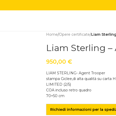
Home
/
Opere certificate
/
Liam Sterlin
Liam Sterling –
950,00
€
LIAM STERLING- Agent Trooper
stampa Giclee,di alta qualità su cart
LIMITED (2/5)
COA incluso retro quadro
70×50 cm
Richiedi informazioni per la spedi