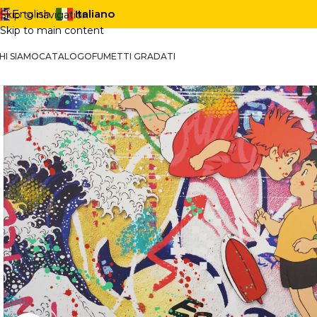
Italiano
English
Skip to navigation
Skip to main content
HI SIAMO
CATALOGO
FUMETTI GRADATI