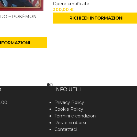
Opere certificate
300,00
€
RDO – POKÈMON
RICHIEDI INFORMAZIONI
INFORMAZIONI
O
INFO UTILI
0.00
Privacy Policy
Cookie Policy
Termini e condizioni
Resi e rimborsi
Contattaci