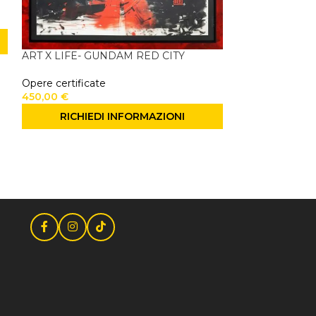
ART X LIFE- GUNDAM RED CITY
SOLD
Opere certificate
OUT
450,00
€
ART X LIFE- T
RICHIEDI INFORMAZIONI
Opere certificat
600,00
€
RICHIE