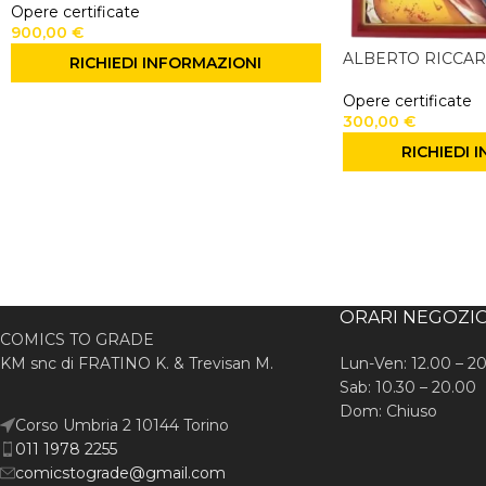
Opere certificate
900,00
€
ALBERTO RICCA
RICHIEDI INFORMAZIONI
Opere certificate
300,00
€
RICHIEDI 
ORARI NEGOZI
COMICS TO GRADE
KM snc di FRATINO K. & Trevisan M.
Lun-Ven: 12.00 – 2
Sab: 10.30 – 20.00
Dom: Chiuso
Corso Umbria 2 10144 Torino
011 1978 2255
comicstograde@gmail.com