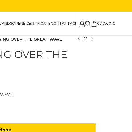
CARDS
OPERE CERTIFICATE
CONTATTACI
0
/
0,00
€
YING OVER THE GREAT WAVE
NG OVER THE
 WAVE
zione