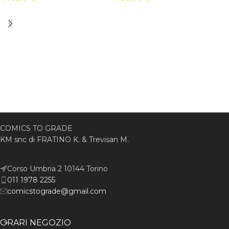
COMICS TO GRADE
KM snc di FRATINO K. & Trevisan M.
Corso Umbria 2 10144 Torino
011 1978 2255
comicstograde@gmail.com
ORARI NEGOZIO