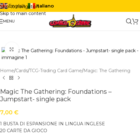
Italiano
English
Skip to navigation
Skip to main content
MENU
Click to enlarge
Home
/
Cards
/
TCG-Trading Card Game
/
Magic: The Gathering
Magic The Gathering: Foundations –
Jumpstart- single pack
7,00
€
1 BUSTA DI ESPANSIONE IN LINGUA INGLESE
20 CARTE DA GIOCO