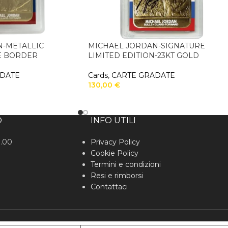
N-METALLIC
MICHAEL JORDAN-SIGNATURE
E BORDER
LIMITED EDITION-23KT GOLD
ADATE
Cards
,
CARTE GRADATE
130,00
€
O
INFO UTILI
0.00
Privacy Policy
Cookie Policy
Termini e condizioni
Resi e rimborsi
Contattaci