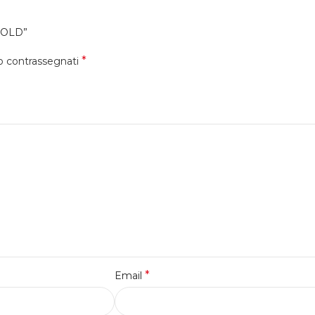
GOLD”
*
no contrassegnati
*
Email