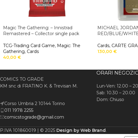
Magic The Gathering: – Innistrad
MICHAEL JORDA
Remastered – Collector single pack
RED/BLUE/WHIT
TCG-Trading Card Game
,
Magic: The
Cards
,
CARTE GR
Gathering
,
Cards
130,00
€
40,00
€
ORARI NEGOZI
COMICS TO GRADE
KM snc di FRATINO K. & Trevisan M.
Lun-Ven: 12.00 – 2
Sab: 10.30 – 20.00
Dom: Chiuso
Corso Umbria 2 10144 Torino
011 1978 2255
comicstograde@gmail.com
P.IVA 101860019 | © 2025
Design by Web Brand
.