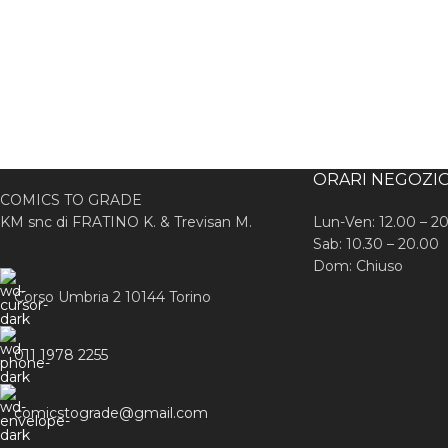
ORARI NEGOZI
COMICS TO GRADE
KM snc di FRATINO K. & Trevisan M.
Lun-Ven: 12.00 – 2
Sab: 10.30 – 20.00
Dom: Chiuso
Corso Umbria 2 10144 Torino
011 1978 2255
comicstograde@gmail.com