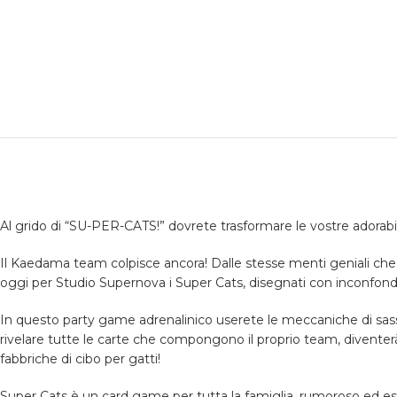
Al grido di “SU-PER-CATS!” dovrete trasformare le vostre adorabil
Il Kaedama team colpisce ancora! Dalle stesse menti geniali che 
oggi per Studio Supernova i Super Cats, disegnati con inconfondib
In questo party game adrenalinico userete le meccaniche di sasso-
rivelare tutte le carte che compongono il proprio team, diventer
fabbriche di cibo per gatti!
Super Cats è un card game per tutta la famiglia, rumoroso ed esila