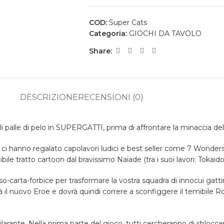
COD:
Super Cats
Categoria:
GIOCHI DA TAVOLO
Share:
DESCRIZIONE
RECENSIONI (0)
i palle di pelo in SUPERGATTI, prima di affrontare la minaccia de
ci hanno regalato capolavori ludici e best seller come 7 Wonders
ile tratto cartoon dal bravissimo Naïade (tra i suoi lavori: Toka
carta-forbice per trasformare la vostra squadra di innocui gattin
à il nuovo Eroe e dovrà quindi correre a sconfiggere il temibile 
rante. Nella prima parte del gioco, tutti cercheranno di sbloccare 