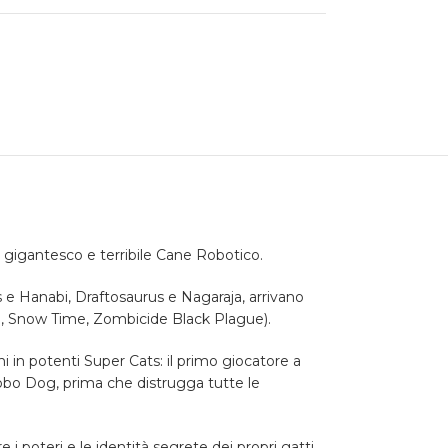
l gigantesco e terribile Cane Robotico.
 e Hanabi, Draftosaurus e Nagaraja, arrivano
ido, Snow Time, Zombicide Black Plague).
i in potenti Super Cats: il primo giocatore a
Robo Dog, prima che distrugga tutte le
i poteri e le identità segrete dei propri gatti,