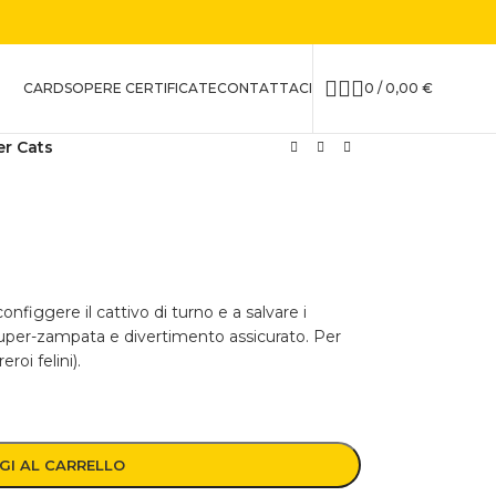
CARDS
OPERE CERTIFICATE
CONTATTACI
0
/
0,00
€
r Cats
onfiggere il cattivo di turno e a salvare i
super-zampata e divertimento assicurato. Per
roi felini).
GI AL CARRELLO