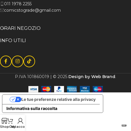
011 1978 2255
comicstograde@gmail.com
ORARI NEGOZIO
INFO UTILI
P.IVA 101860019 | © 2025
Design by Web Brand
.
Le tue preferenze relative alla privacy
Informativa sulla raccolta
Shop
Cart
My account