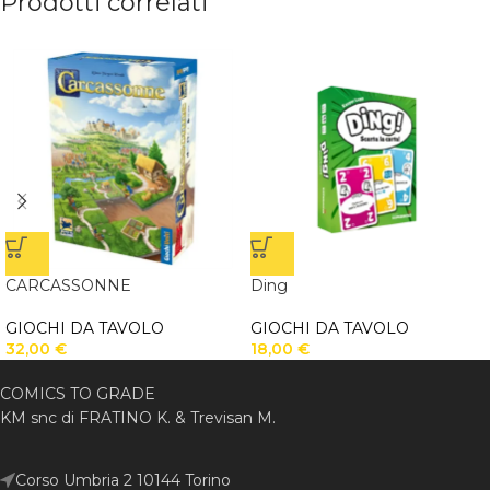
Prodotti correlati
CARCASSONNE
Ding
GIOCHI DA TAVOLO
GIOCHI DA TAVOLO
32,00
€
18,00
€
COMICS TO GRADE
KM snc di FRATINO K. & Trevisan M.
Corso Umbria 2 10144 Torino