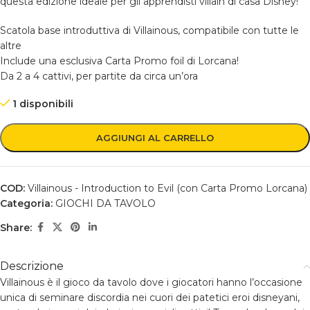
questa edizione ideale per gli apprendisti villain di casa Disney!
Scatola base introduttiva di Villainous, compatibile con tutte le
altre
Include una esclusiva Carta Promo foil di Lorcana!
Da 2 a 4 cattivi, per partite da circa un’ora
1 disponibili
AGGIUNGI AL CARRELLO
COD:
Villainous - Introduction to Evil (con Carta Promo Lorcana)
Categoria:
GIOCHI DA TAVOLO
Share:
Descrizione
Villainous è il gioco da tavolo dove i giocatori hanno l’occasione
unica di seminare discordia nei cuori dei patetici eroi disneyani,