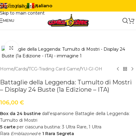
Italiano
English
Skip to navigation
Skip to main content
MENU
Click to enlarge
Home
/
Cards
/
TCG-Trading Card Game
/
YU-GI-OH
Battaglie della Leggenda: Tumulto di Mostri
– Display 24 Buste (1a Edizione – ITA)
106,00
€
Box da 24 bustine
dall’espansione
Battaglie della Leggenda:
Tumulto di Mostri
5 carte
per ciascuna bustina: 3 Ultra Rare, 1 Ultra
Rara
Emblazoned
e
1 Rara Segreta