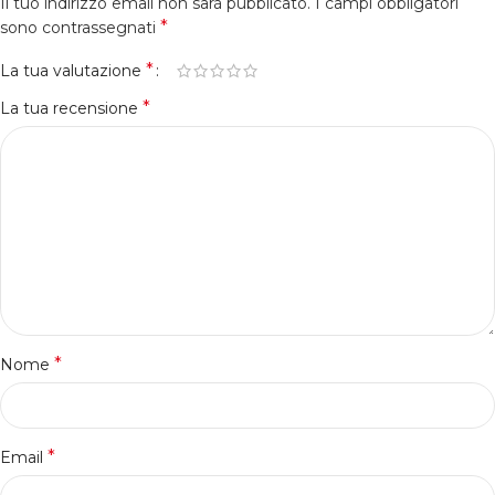
Il tuo indirizzo email non sarà pubblicato.
I campi obbligatori
*
sono contrassegnati
*
La tua valutazione
*
La tua recensione
*
Nome
*
Email