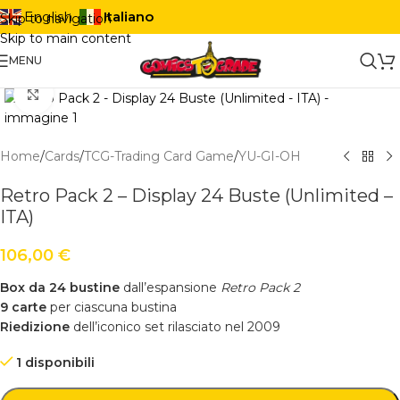
Italiano
English
Skip to navigation
Skip to main content
MENU
Click to enlarge
Home
/
Cards
/
TCG-Trading Card Game
/
YU-GI-OH
Retro Pack 2 – Display 24 Buste (Unlimited –
ITA)
106,00
€
Box da 24 bustine
dall’espansione
Retro Pack 2
9 carte
per ciascuna bustina
Riedizione
dell’iconico set rilasciato nel 2009
1 disponibili