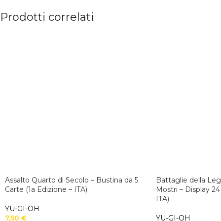
Prodotti correlati
Assalto Quarto di Secolo – Bustina da 5
Battaglie della Le
Carte (1a Edizione – ITA)
Mostri – Display 24
ITA)
YU-GI-OH
7,50
€
YU-GI-OH