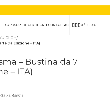
CARDS
OPERE CERTIFICATE
CONTATTACI
0
/
0,00
€
YU-GI-OH
/
te (1a Edizione – ITA)
sma – Bustina da 7
ne – ITA)
tta Fantasma