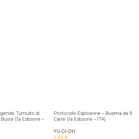
ggenda: Tumulto di
Protocollo Esplosione – Bustina da 9
 Buste (1a Edizione –
Carte (1a Edizione – ITA)
YU-GI-OH
4,50
€