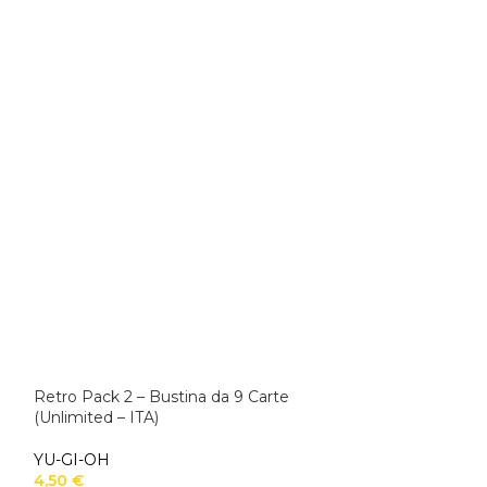
Retro Pack 2 – Bustina da 9 Carte
Retro Pack 2 – 
(Unlimited – ITA)
(Unlimited – ITA
YU-GI-OH
YU-GI-OH
4,50
€
106,00
€