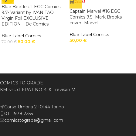
Blue Beetle #1 EGC Comics
Captain Marvel #16 EGC
9.7- Variant by IVAN TAO
Comics 9.5- Mark Brooks
Virgin Foil EXCLUSIVE
cover- Marvel
EDITION – Dc Comics
Blue Label Comics
Blue Label Comics
50,00
€
50,00
€
70,00
€
COMICS TO GRADE
KM snc di FRATINO K. & Trevisan M.
Corso Umbria 2 10144 Torino
011 1978 2255
comicstograde@gmail.com