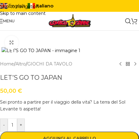
Italiano
English
Skip to navigation
Skip to main content
MENU
Click to enlarge
Home
/
Altro
/
GIOCHI DA TAVOLO
LET’S GO TO JAPAN
50,00
€
Sei pronto a partire per il viaggio della vita? La terra del Sol
Levante ti aspetta!
-
+
AGGIUNGI AL CARRELLO