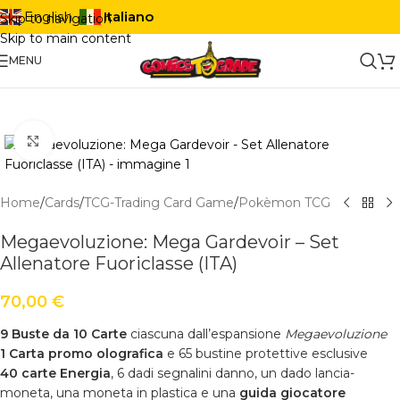
Italiano
English
Skip to navigation
Skip to main content
MENU
Click to enlarge
Home
/
Cards
/
TCG-Trading Card Game
/
Pokèmon TCG
Megaevoluzione: Mega Gardevoir – Set
Allenatore Fuoriclasse (ITA)
70,00
€
9 Buste da 10 Carte
ciascuna dall’espansione
Megaevoluzione
1 Carta promo olografica
e 65 bustine protettive esclusive
40 carte Energia
, 6 dadi segnalini danno, un dado lancia-
moneta, una moneta in plastica e una
guida giocatore