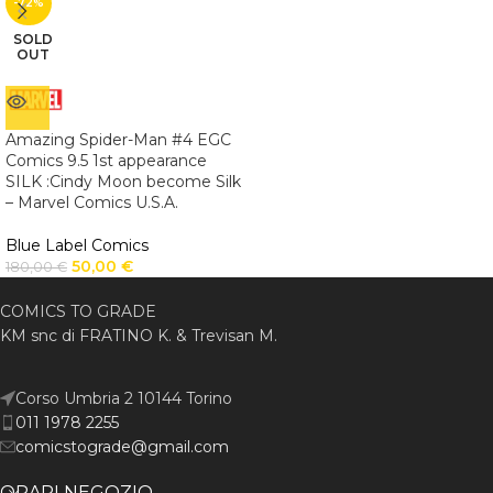
-72%
SOLD
OUT
Amazing Spider-Man #4 EGC
Comics 9.5 1st appearance
SILK :Cindy Moon become Silk
– Marvel Comics U.S.A.
Blue Label Comics
50,00
€
180,00
€
COMICS TO GRADE
KM snc di FRATINO K. & Trevisan M.
Corso Umbria 2 10144 Torino
011 1978 2255
comicstograde@gmail.com
ORARI NEGOZIO