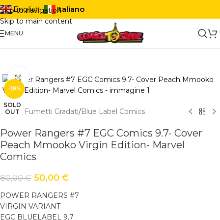
Italiano
English
Skip to navigation
Skip to main content
MENU
Click to enlarge
-38%
SOLD
Home
/
Fumetti Gradati
/
Blue Label Comics
OUT
Power Rangers #7 EGC Comics 9.7- Cover
Peach Mmooko Virgin Edition- Marvel
Comics
50,00
€
80,00
€
POWER RANGERS #7
VIRGIN VARIANT
EGC BLUELABEL 9.7