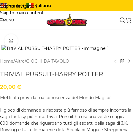
Italiano
English
Skip to navigation
Skip to main content
MENU
Click to enlarge
Home
/
Altro
/
GIOCHI DA TAVOLO
TRIVIAL PURSUIT-HARRY POTTER
20,00
€
Metti alla prova la tua conoscenza del Mondo Magico!
Il gioco di domande e risposte più famoso di sempre incontra la
saga fantasy più nota. Trivial Pursuit ha ora una veste magica:
600 domande che riguardano tutti gli aspetti della saga di J.K.
Rowling e tutte le materie della Scuola di Magia e Stregoneria