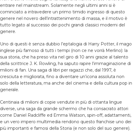
entrare nel mainstream. Solamente negli ultimi anni si è
cominciato a intravedere un primo timido ingresso di questo
genere nel novero dell’intrattenimento di massa, e il motivo è
tutto legato al successo dei pochi grandi classici moderni del
genere.
Uno di questi è senza dubbio l’eptalogia di Harry Potter, il mago
inglese più famoso di tutti i tempi (non ce ne vorrà Merlino): la
sua storia, che ha preso vita nel giro di 10 anni grazie al talento
della scrittrice J. K. Rowling, ha saputo rapire l’immaginazione di
milioni di fan. Una saga di libri per ragazzi che, dal 1997, è
cresciuta e migliorata, fino a diventare un’icona assoluta non
solo della letteratura, ma anche del cinema e della cultura pop in
generale.
Centinaia di milioni di copie vendute in più di ottanta lingue
diverse, una saga da grande schermo che ha consacrato attori
come Daniel Radcliffe ed Emma Watson, spin-off, adattamenti,
e un vero impero multimedia rendono questo franchise uno dei
più importanti e famosi della Storia (e non solo del suo genere).