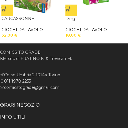
CARCASSONNE
Ding
GIOCHI DA TAVOLO
GIOCHI DA TAVOLO
32,00
€
18,00
€
COMICS TO GRADE
KM snc di FRATINO K. & Trevisan M.
Corso Umbria 2 10144 Torino
011 1978 2255
comicstograde@gmail.com
ORARI NEGOZIO
INFO UTILI